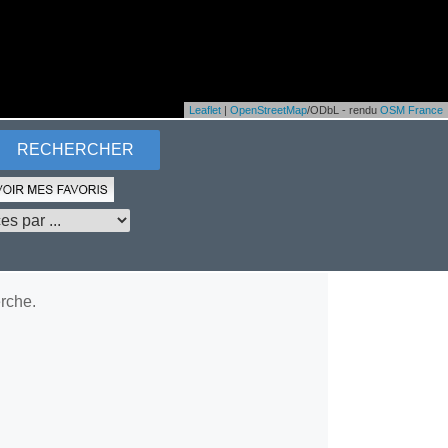
Leaflet
|
OpenStreetMap
/ODbL - rendu
OSM France
rche.