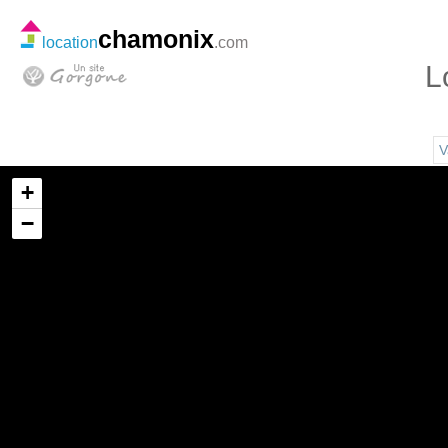
chamonix
location
.com
L
V
+
−