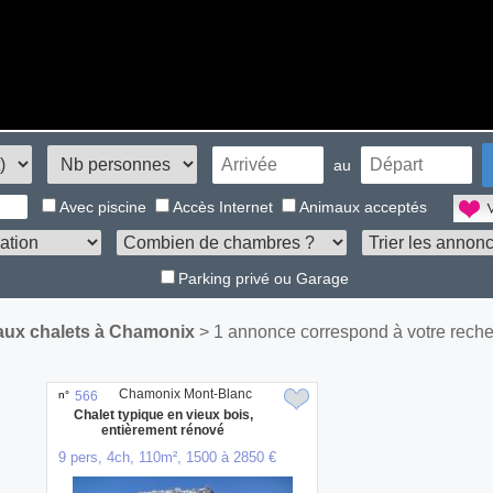
au
Avec piscine
Accès Internet
Animaux acceptés
Parking privé ou Garage
ux chalets à Chamonix
> 1 annonce correspond à votre reche
Chamonix Mont-Blanc
n°
566
Chalet typique en vieux bois,
entièrement rénové
9 pers, 4ch, 110m², 1500 à 2850 €