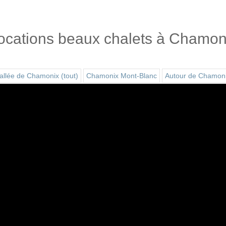
ocations beaux chalets à Chamon
allée de Chamonix (tout)
Chamonix Mont-Blanc
Autour de Chamon