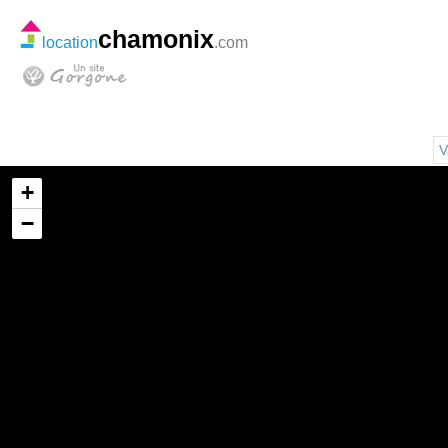
chamonix
location
.com
V
+
−