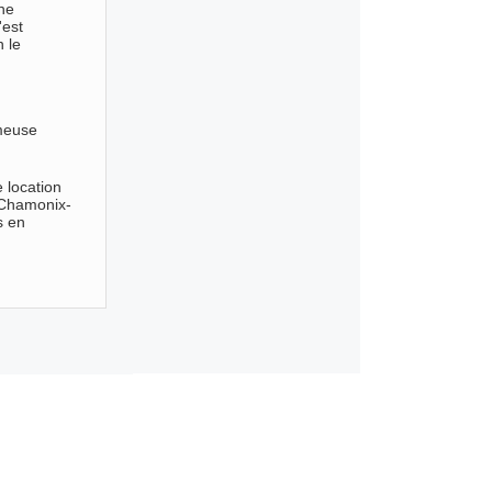
une
'est
 le
ameuse
e location
 Chamonix-
s en