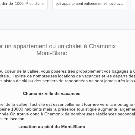
ardin de 1000m² et d'une
joli appartement entièrement rénové av...
..
r un appartement ou un chalet à Chamonix
Mont-Blanc
u coeur de la vallée, vous poserez très probablement vos bagages à
pitale. Il existe de nombreuses locations de vacances et les départs de
pistes de ski ou des sentiers de randonnées ne sont jamais très loin 
Chamonix ville de vacances
l de la vallée, l'activité est essentiellement tournée vers la montagne 
 peine 10000 habitants mais la présence touristique augmente largeme
année.On trouve donc à Chamonix de nombreuses résidences secondai
s en location
Location au pied du Mont-Blanc