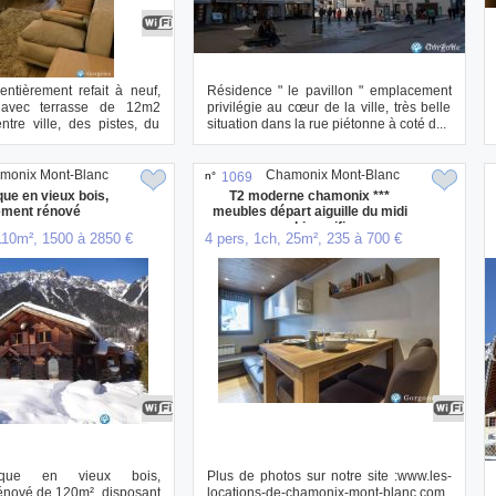
ntièrement refait à neuf,
Résidence " le pavillon " emplacement
 avec terrasse de 12m2
privilégie au cœur de la ville, très belle
tre ville, des pistes, du
situation dans la rue piétonne à coté d...
monix Mont-Blanc
Chamonix Mont-Blanc
n°
1069
que en vieux bois,
T2 moderne chamonix ***
ement rénové
meubles départ aiguille du midi
parking wifi
110m², 1500 à 2850 €
4 pers, 1ch, 25m², 235 à 700 €
ique en vieux bois,
Plus de photos sur notre site :www.les-
énové de 120m² ,disposant
locations-de-chamonix-mont-blanc.com.