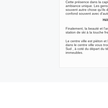
Cette présence dans la capit
ambiance unique. Les gens 
souvent autre chose qu'ils
confond souvent avec d'aut
Hé
Finalement, la beauté et l'
station de ski à la touche fr
Le centre ville est piéton e
dans le centre ville vous t
Sud , à coté du départ du té
immeubles.