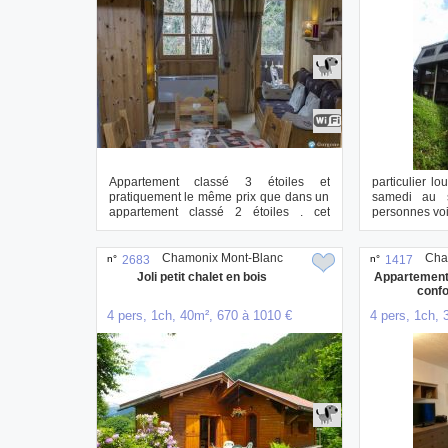
Appartement classé 3 étoiles et
particulier l
pratiquement le même prix que dans un
samedi au 
appartement classé 2 étoiles . cet
personnes voi
appartement pe...
ville ...
Chamonix Mont-Blanc
Cha
n°
2683
n°
1417
Joli petit chalet en bois
Appartement
confo
4 pers, 1ch, 40m², 670 à 1010 €
4 pers, 1ch, 