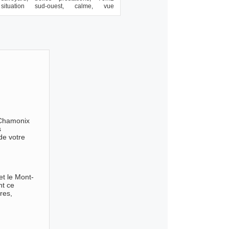
situation sud-ouest, calme, vue
imprenable sur t...
 Chamonix
s
de votre
et le Mont-
nt ce
res,