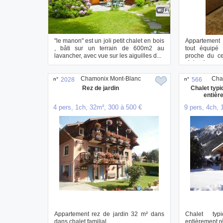
"le manon" est un joli petit chalet en bois
Appartement e
, bâti sur un terrain de 600m2 au
tout équipé
lavancher, avec vue sur les aiguilles d...
proche du cen
téléphér...
Chamonix Mont-Blanc
Cha
n°
2028
n°
566
Rez de jardin
Chalet typi
entièr
4 pers, 1ch, 32m², 300 à 500 €
9 pers, 4ch, 
Appartement rez de jardin 32 m² dans
Chalet typ
dans chalet familial. ...
entièrement r