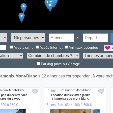
au
Avec piscine
Accès Internet
Animaux acceptés
Parking privé ou Garage
amonix Mont-Blanc
> 12 annonces correspondent à votre rec
monix Mont-Blanc
Chamonix Mont-Blanc
n°
496
 pas du centre ville
Location duplex avec jardin
istes du savoy
chamonix vue mont-blanc
 300 à 380 €
5 pers, 3ch, 63m², 400 à 690 €