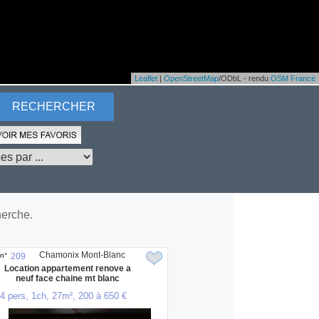
Leaflet
|
OpenStreetMap
/ODbL - rendu
OSM France
herche.
Chamonix Mont-Blanc
n°
209
Location appartement renove a
neuf face chaine mt blanc
4 pers, 1ch, 27m², 200 à 650 €