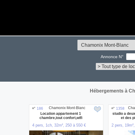
Annonce N°
Hébergements à Ch
Chamonix Mont-Blanc
Cha
n°
186
n°
1358
Location appartement 1
studio a deux
chambre,tout confort,wifi
et des p
4 pers, 1ch, 32m², 250 à 550 €
2 pers, 19m²,