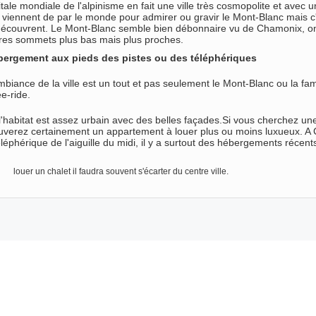
ale mondiale de l'alpinisme en fait une ville très cosmopolite et avec 
viennent de par le monde pour admirer ou gravir le Mont-Blanc mais c
 découvrent. Le Mont-Blanc semble bien débonnaire vu de Chamonix, on
res sommets plus bas mais plus proches.
bergement aux pieds des pistes ou des téléphériques
ambiance de la ville est un tout et pas seulement le Mont-Blanc ou la f
ee-ride.
t l'habitat est assez urbain avec des belles façades.Si vous cherchez un
rouverez certainement un appartement à louer plus ou moins luxueux. A
léphérique de l'aiguille du midi, il y a surtout des hébergements récent
louer un chalet il faudra souvent s'écarter du centre ville.