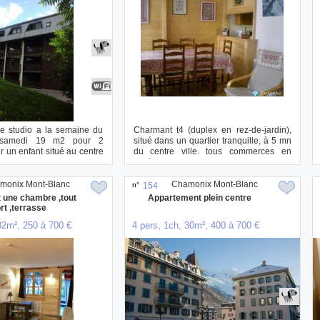
oue studio a la semaine du
Charmant t4 (duplex en rez-de-jardin),
samedi 19 m2 pour 2
situé dans un quartier tranquille, à 5 mn
r un enfant situé au centre
du centre ville. tous commerces en
accè...
monix Mont-Blanc
Chamonix Mont-Blanc
n°
154
 une chambre ,tout
Appartement plein centre
rt ,terrasse
32m², 250 à 700 €
4 pers, 1ch, 30m², 400 à 700 €