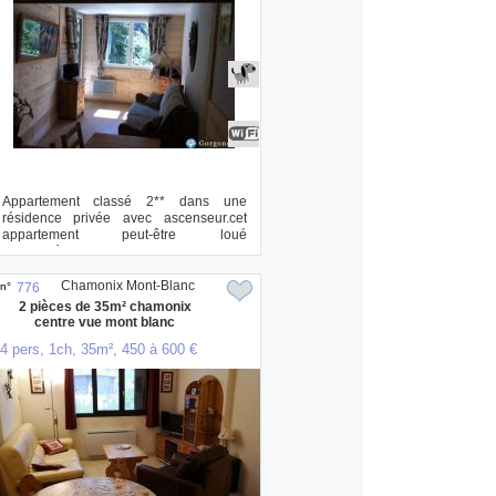
Appartement classé 2** dans une
résidence privée avec ascenseur.cet
appartement peut-être loué
simultanément avec l'appa...
Chamonix Mont-Blanc
n°
776
2 pièces de 35m² chamonix
centre vue mont blanc
4 pers, 1ch, 35m², 450 à 600 €