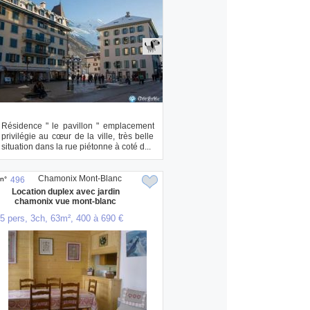
Résidence " le pavillon " emplacement
privilégie au cœur de la ville, très belle
situation dans la rue piétonne à coté d...
Chamonix Mont-Blanc
n°
496
Location duplex avec jardin
chamonix vue mont-blanc
5 pers, 3ch, 63m², 400 à 690 €