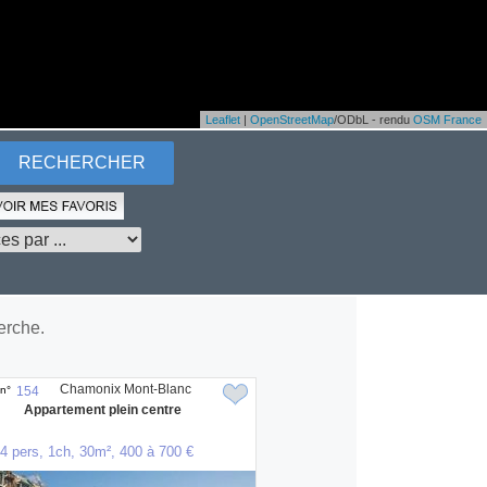
Leaflet
|
OpenStreetMap
/ODbL - rendu
OSM France
erche.
Chamonix Mont-Blanc
n°
154
Appartement plein centre
4 pers, 1ch, 30m², 400 à 700 €