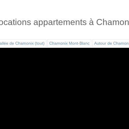
ocations appartements à Chamon
allée de Chamonix (tout)
Chamonix Mont-Blanc
Autour de Chamon