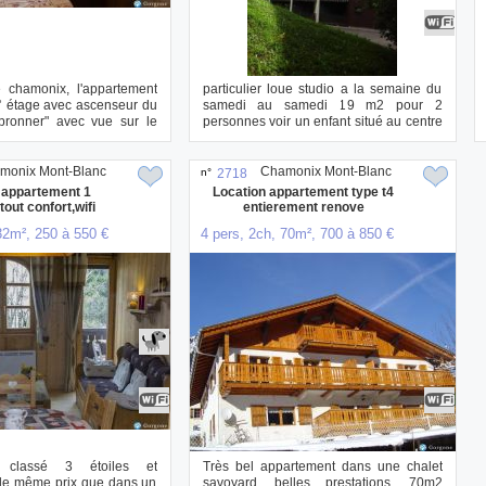
 chamonix, l'appartement
particulier loue studio a la semaine du
4° étage avec ascenseur du
samedi au samedi 19 m2 pour 2
lbronner" avec vue sur le
personnes voir un enfant situé au centre
ville ...
monix Mont-Blanc
Chamonix Mont-Blanc
n°
2718
 appartement 1
Location appartement type t4
out confort,wifi
entierement renove
32m², 250 à 550 €
4 pers, 2ch, 70m², 700 à 850 €
t classé 3 étoiles et
Très bel appartement dans une chalet
 le même prix que dans un
savoyard, belles prestations, 70m2