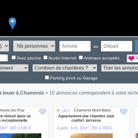
au
Avec piscine
Accès Internet
Animaux acceptés
Parking privé ou Garage
à louer à Chamonix
> 10 annonces correspondent à votre rech
monix les Praz
Chamonix Mont-Blanc
n°
1417
t rénové dans un
Appartement une chambre ,tout
e exceptionnelle
confort ,terrasse
33m², 420 à 530 €
4 pers, 1ch, 32m², 250 à 700 €