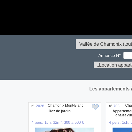
Annonce N°
Les appartements 
Chamonix Mont-Blanc
Cha
n°
2028
n°
703
Rez de jardin
Appartemen
chalet vu
4 pers, 1ch, 32m², 300 à 500 €
4 pers, 1ch, 