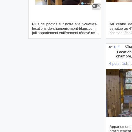
Plus de photos sur notre site :www.les-
Au centre de
locations-de-chamonix-mont-blanc.com.
est situé au 
joli appartement entièrement rénové av...
batiment "he
mont ...
Cha
n°
186
Location
chambre,t
4 pers, 1ch, 
Appartemen
pratiquement