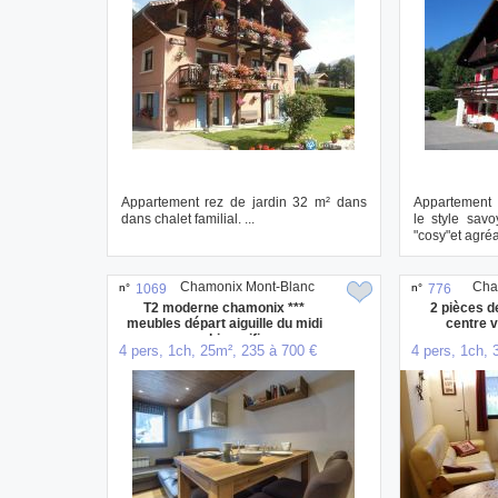
Appartement rez de jardin 32 m² dans
Appartement 
dans chalet familial. ...
le style savo
"cosy"et agréa
de...
Chamonix Mont-Blanc
Cha
n°
1069
n°
776
T2 moderne chamonix ***
2 pièces 
meubles départ aiguille du midi
centre 
parking wifi
4 pers, 1ch, 25m², 235 à 700 €
4 pers, 1ch, 