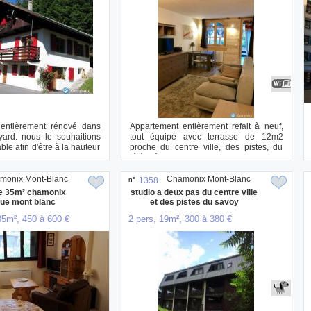
entièrement rénové dans
Appartement entièrement refait à neuf,
yard. nous le souhaitions
tout équipé avec terrasse de 12m2
ble afin d'être à la hauteur
proche du centre ville, des pistes, du
téléphér...
monix Mont-Blanc
Chamonix Mont-Blanc
n°
1358
de 35m² chamonix
studio a deux pas du centre ville
vue mont blanc
et des pistes du savoy
35m², 450 à 600 €
2 pers, 19m², 300 à 380 €