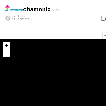
chamonix
location
.com
L
V
+
−